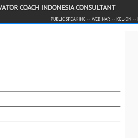
IVATOR COACH INDONESIA CONSULTANT
--
--
--
PUBLIC SPEAKING
WEBINAR
KEL-ON