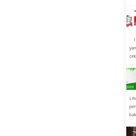
1.
yan
cek
LIM
pe
bak