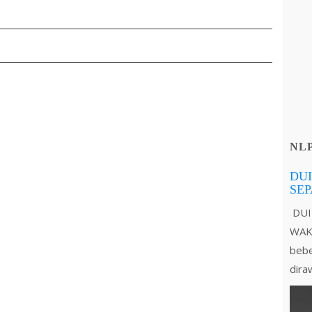
NL
DUI
SE
DUI
WAKT
bebe
dira