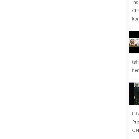
In
Cha
kon
tah
ber
ht
Pr
ON