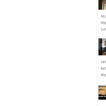
NL
ht
Lum
SE
be
dio