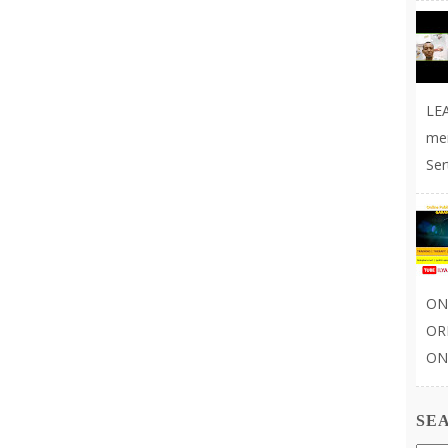
LE
me
Ser
ON
OR
ONL
SE