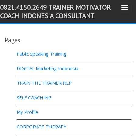
0821.4150.2649 TRAINER MOTIVATOR
T
-->
COACH INDONESIA CONSULTANT
o
g
g
Pages
l
e
Public Speaking Training
n
a
DIGITAL Marketing Indonesia
v
TRAIN THE TRAINER NLP
i
g
SELF COACHING
a
t
My Profile
i
o
CORPORATE THERAPY
n