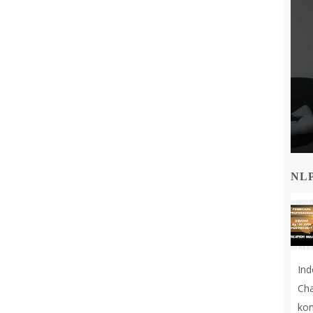
NL
In
Cha
kon