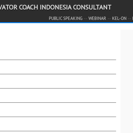
IVATOR COACH INDONESIA CONSULTANT
--
--
--
PUBLIC SPEAKING
WEBINAR
KEL-ON