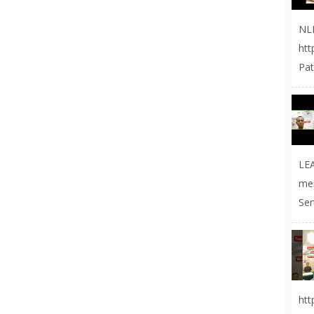
NL
ht
Pat
LE
me
Ser
ht