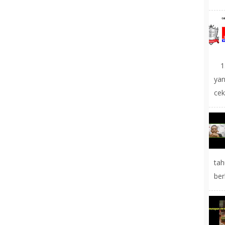
1.
yan
cek
tah
ber