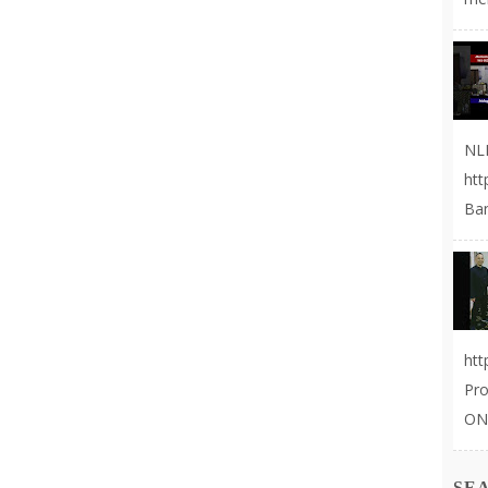
NL
ht
Ban
ht
Pr
ON
SE