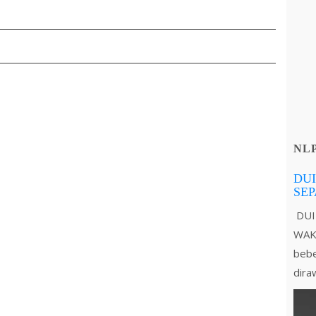
NL
DUI
SE
DUI
WAKT
bebe
dira