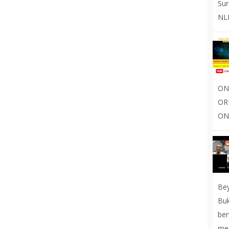
Sur
NLP
ON
OR
ONL
Be
Buk
be
men