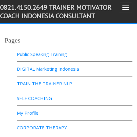
0821.4150.2649 TRAINER MOTIVATOR
T
-->
COACH INDONESIA CONSULTANT
o
g
g
Pages
l
e
Public Speaking Training
n
a
DIGITAL Marketing Indonesia
v
TRAIN THE TRAINER NLP
i
g
SELF COACHING
a
t
My Profile
i
o
CORPORATE THERAPY
n