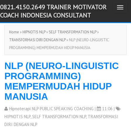
0821.4150.2649 TRAINER MOTIVATOR
T
-->
COACH INDONESIA CONSULTANT
o
g
Home
»
HIPNOTIS NLP
»
SELF TRANSFORMATION NLP
»
g
TRANSFORMASI DIRI DENGAN NLP
» NLP (NEURO-LINGUISTIC
l
PROGRAMMING) MEMPERMUDAH HIDUP MANUSIA
e
n
NLP (NEURO-LINGUISTIC
a
v
PROGRAMMING)
i
MEMPERMUDAH HIDUP
g
MANUSIA
a
t
Hipnoterapi NLP PUBLIC SPEAKING COACHING
|
11:06 |
i
HIPNOTIS NLP
,
SELF TRANSFORMATION NLP
,
TRANSFORMASI
o
DIRI DENGAN NLP
n