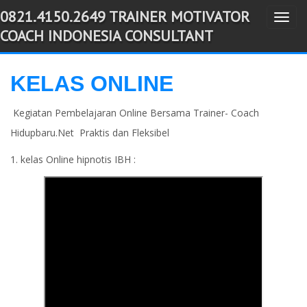
0821.4150.2649 TRAINER MOTIVATOR
T
-->
COACH INDONESIA CONSULTANT
o
g
g
KELAS ONLINE
l
Kegiatan Pembelajaran Online Bersama Trainer- Coach
e
n
Hidupbaru.Net Praktis dan Fleksibel
a
1. kelas Online hipnotis IBH :
v
i
g
a
t
i
o
n