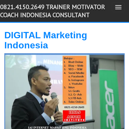
0821.4150.2649 TRAINER MOTIVATOR
T
-->
COACH INDONESIA CONSULTANT
o
g
g
DIGITAL Marketing
l
Indonesia
e
n
a
v
i
g
a
t
i
o
n