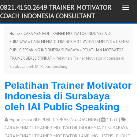
0821.4150.2649 TRAINER MOTIVATOR
T
-->
COACH INDONESIA CONSULTANT
o
g
Home
»
CARA MENJADI TRAINER MOTIVATOR INDONESIA DI
g
SURABAYA
»
CARA MENJADI TRAINER MOTIVATOR LAMPUNG
»
LISENSI
l
PUBLIC SPEAKING INDONESIA SURABAYA
»
PELATIHAN MOTIVATOR
e
TRAINER BERSERTIFIKAT
» Pelatihan Trainer Motivator Indonesia di
n
Surabaya oleh IAI Public Speaking
a
v
Pelatihan Trainer Motivator
i
g
Indonesia di Surabaya
a
oleh IAI Public Speaking
t
i
Hipnoterapi NLP PUBLIC SPEAKING COACHING
|
11:31 |
o
CARA MENJADI TRAINER MOTIVATOR INDONESIA DI SURABAYA
,
n
CARA MENJADI TRAINER MOTIVATOR LAMPUNG
,
LISENSI PUBLIC