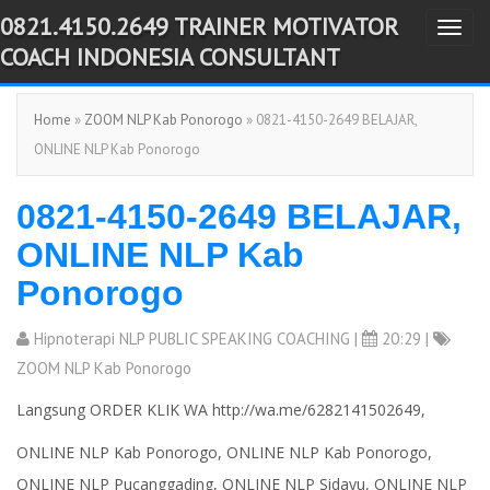
0821.4150.2649 TRAINER MOTIVATOR
T
-->
COACH INDONESIA CONSULTANT
o
g
Home
»
ZOOM NLP Kab Ponorogo
» 0821-4150-2649 BELAJAR,
g
ONLINE NLP Kab Ponorogo
l
e
0821-4150-2649 BELAJAR,
n
a
ONLINE NLP Kab
v
Ponorogo
i
g
Hipnoterapi NLP PUBLIC SPEAKING COACHING
|
20:29 |
a
ZOOM NLP Kab Ponorogo
t
Langsung ORDER KLIK WA http://wa.me/6282141502649,
i
o
ONLINE NLP Kab Ponorogo, ONLINE NLP Kab Ponorogo,
n
ONLINE NLP Pucanggading, ONLINE NLP Sidayu, ONLINE NLP