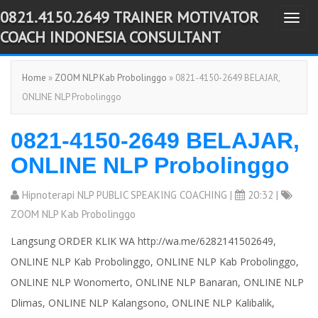
0821.4150.2649 TRAINER MOTIVATOR
T
-->
COACH INDONESIA CONSULTANT
o
g
Home
»
ZOOM NLP Kab Probolinggo
» 0821-4150-2649 BELAJAR,
g
ONLINE NLP Probolinggo
l
e
0821-4150-2649 BELAJAR,
n
a
ONLINE NLP Probolinggo
v
i
Hipnoterapi NLP PUBLIC SPEAKING COACHING
|
20:32 |
g
ZOOM NLP Kab Probolinggo
a
Langsung ORDER KLIK WA http://wa.me/6282141502649,
t
ONLINE NLP Kab Probolinggo, ONLINE NLP Kab Probolinggo,
i
ONLINE NLP Wonomerto, ONLINE NLP Banaran, ONLINE NLP
o
Dlimas, ONLINE NLP Kalangsono, ONLINE NLP Kalibalik,
n