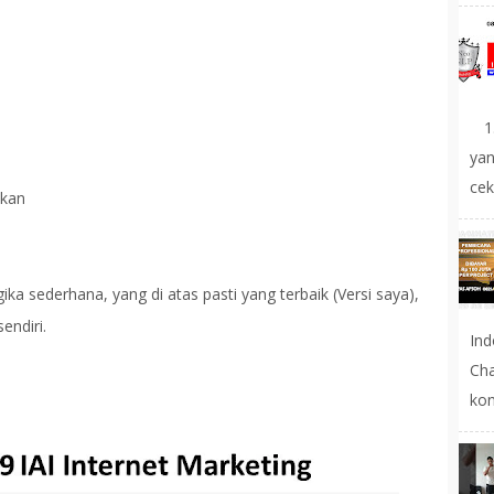
1.
yan
cek
nkan
ka sederhana, yang di atas pasti yang terbaik (Versi saya),
endiri.
In
Cha
kon