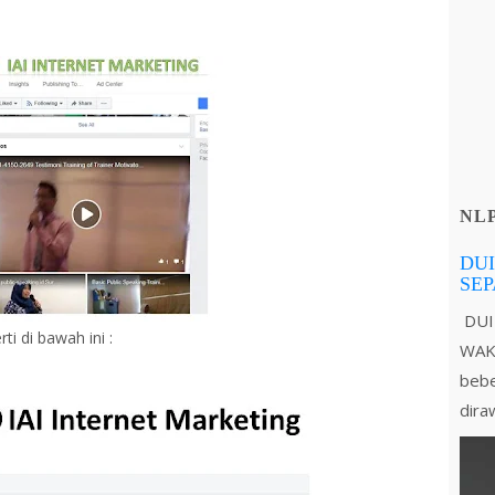
NL
DUI
SE
DUI
i di bawah ini :
WAKT
bebe
dira