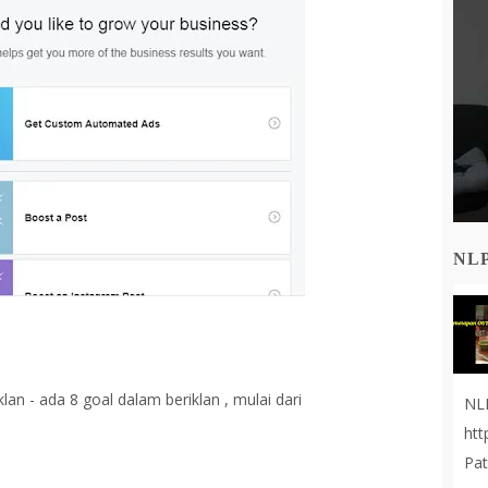
NL
klan - ada 8 goal dalam beriklan , mulai dari
NL
ht
Pat