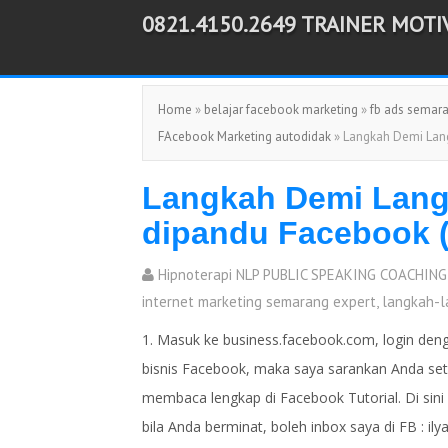
0821.4150.2649 TRAINER MOT
-->
Home
»
belajar facebook marketing
»
fb ads semar
FAcebook Marketing autodidak
» Langkah Demi Lan
Langkah Demi Lang
dipandu Facebook (
Hipnoterapi NLP PUBLIC SPEAKING COACHING
internet marketing semarang expert
,
langkah-l
1. Masuk ke business.facebook.com, login de
bisnis Facebook, maka saya sarankan Anda set
membaca lengkap di Facebook Tutorial. Di sini
bila Anda berminat, boleh inbox saya di FB : il