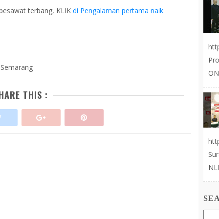
 pesawat terbang, KLIK
di Pengalaman pertama naik
ht
Pr
 Semarang
ON
HARE THIS :
ht
Sur
NLP
SE