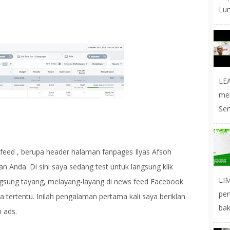
Lum
LE
me
Ser
feed , berupa header halaman fanpages Ilyas Afsoh
han Anda. Di sini saya sedang test untuk langsung klik
LIM
ngsung tayang, melayang-layang di news feed Facebook
pe
a tertentu. Inilah pengalaman pertama kali saya beriklan
bak
b ads.