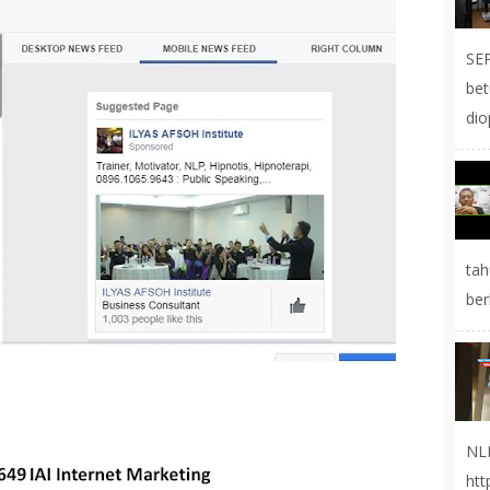
SE
be
dio
tah
ber
NL
ht