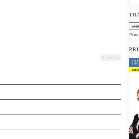
TR
Pow
PRI
Older Post