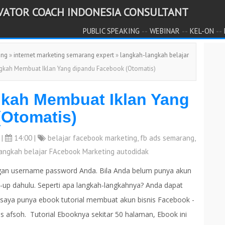
IVATOR COACH INDONESIA CONSULTANT
--
--
--
PUBLIC SPEAKING
WEBINAR
KEL-ON
ang
»
internet marketing semarang expert
»
langkah-langkah belajar
gkah Membuat Iklan Yang dipandu Facebook (Otomatis)
kah Membuat Iklan Yang
Otomatis)
|
14:00 |
belajar facebook marketing
,
fb ads semarang
,
angkah belajar FAcebook Marketing autodidak
ngan username password Anda. Bila Anda belum punya akun
-up dahulu. Seperti apa langkah-langkahnya? Anda dapat
 saya punya ebook tutorial membuat akun bisnis Facebook -
yas afsoh. Tutorial Ebooknya sekitar 50 halaman, Ebook ini