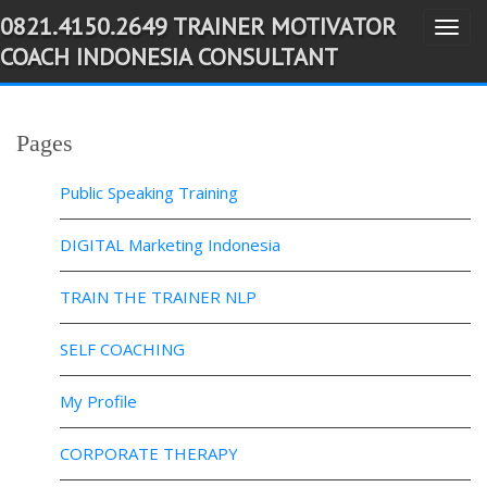
0821.4150.2649 TRAINER MOTIVATOR
T
-->
COACH INDONESIA CONSULTANT
o
g
g
Pages
l
e
Public Speaking Training
n
a
DIGITAL Marketing Indonesia
v
TRAIN THE TRAINER NLP
i
g
SELF COACHING
a
t
My Profile
i
o
CORPORATE THERAPY
n