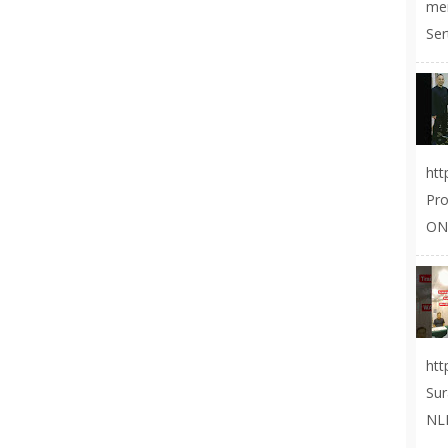
me
Ser
ht
Pr
ON
ht
Sur
NLP