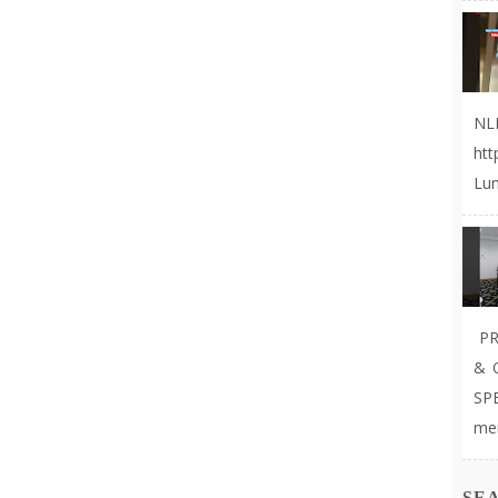
NL
ht
Lum
PR
& 
SP
mer
SE