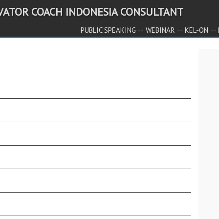
IVATOR COACH INDONESIA CONSULTANT
--
--
--
PUBLIC SPEAKING
WEBINAR
KEL-ON