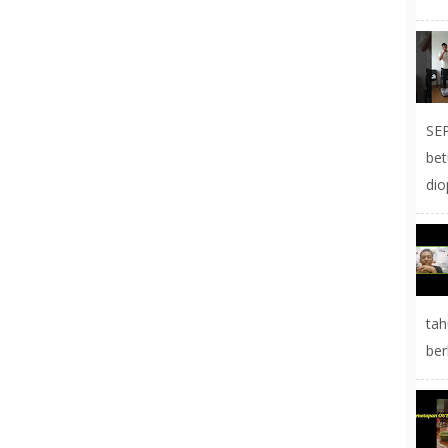
SE
be
dio
tah
ber