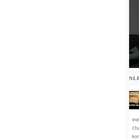
NL
In
Cha
kon