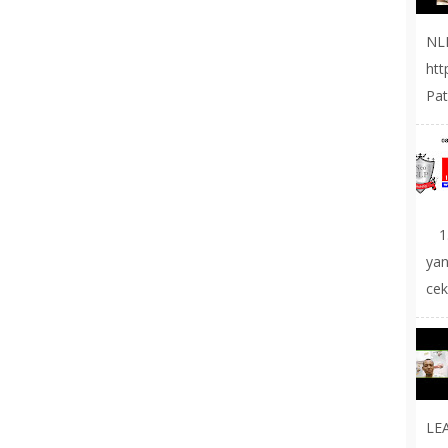
NL
ht
Pat
1.
yan
cek
LE