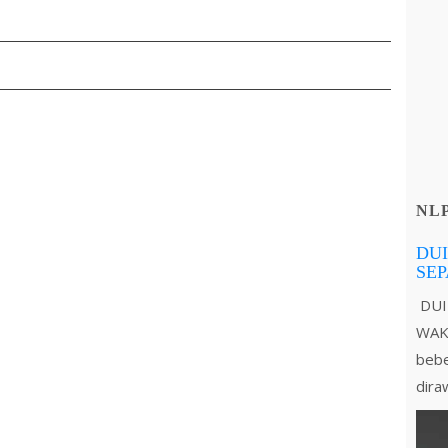
NL
DUI
SE
DUI
WAKT
bebe
dira