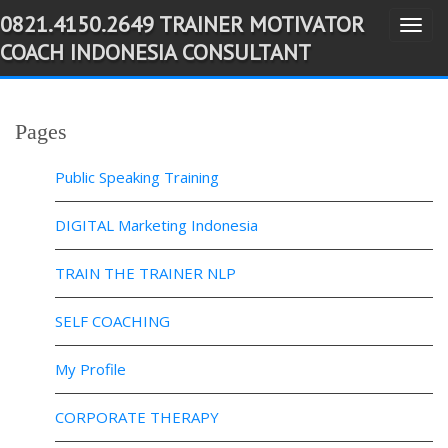
0821.4150.2649 TRAINER MOTIVATOR
T
-->
COACH INDONESIA CONSULTANT
o
g
g
Pages
l
e
Public Speaking Training
n
a
DIGITAL Marketing Indonesia
v
TRAIN THE TRAINER NLP
i
g
SELF COACHING
a
t
My Profile
i
o
CORPORATE THERAPY
n