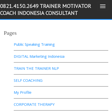
0821.4150.2649 TRAINER MOTIVATOR
T
-->
COACH INDONESIA CONSULTANT
o
g
g
Pages
l
e
Public Speaking Training
n
a
DIGITAL Marketing Indonesia
v
TRAIN THE TRAINER NLP
i
g
SELF COACHING
a
t
My Profile
i
o
CORPORATE THERAPY
n