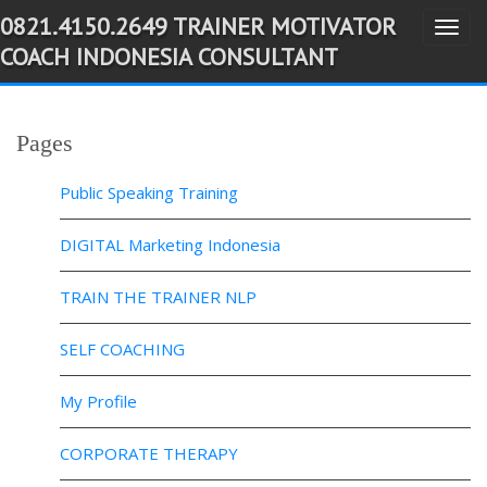
0821.4150.2649 TRAINER MOTIVATOR
T
-->
COACH INDONESIA CONSULTANT
o
g
g
Pages
l
e
Public Speaking Training
n
a
DIGITAL Marketing Indonesia
v
TRAIN THE TRAINER NLP
i
g
SELF COACHING
a
t
My Profile
i
o
CORPORATE THERAPY
n