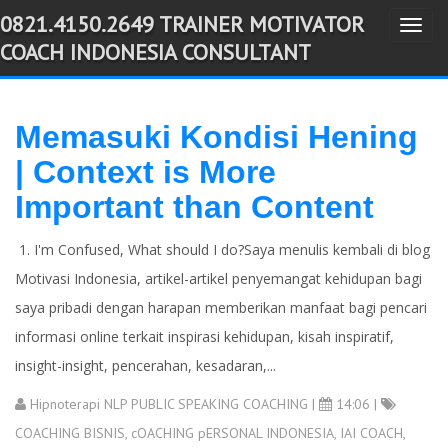
0821.4150.2649 TRAINER MOTIVATOR
T
-->
COACH INDONESIA CONSULTANT
o
g
g
Memasuki Kondisi Hening
l
| Context is More
e
n
Important than Content
a
v
1. I'm Confused, What should I do?Saya menulis kembali di blog
i
Motivasi Indonesia, artikel-artikel penyemangat kehidupan bagi
g
saya pribadi dengan harapan memberikan manfaat bagi pencari
a
informasi online terkait inspirasi kehidupan, kisah inspiratif,
t
insight-insight, pencerahan, kesadaran,...
i
Hipnoterapi NLP PUBLIC SPEAKING COACHING
|
14:06 |
o
COACHING BISNIS
,
cOACHING pERSONAL INDONESIA
,
IAI COACH
,
n