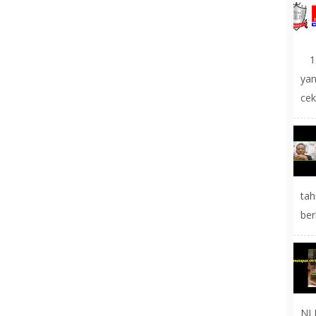
1.
yan
cek
tah
ber
NL