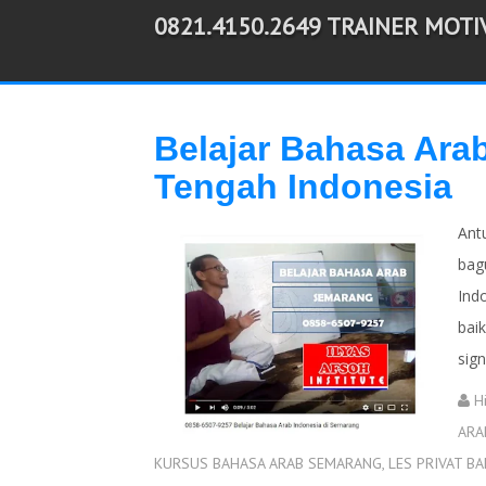
0821.4150.2649 TRAINER MOT
-->
Belajar Bahasa Ara
Tengah Indonesia
Ant
bag
Ind
bai
sign
H
ARA
KURSUS BAHASA ARAB SEMARANG
,
LES PRIVAT B