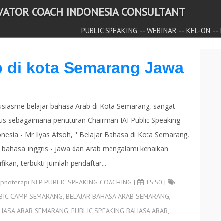
IVATOR COACH INDONESIA CONSULTANT
--
--
--
PUBLIC SPEAKING
WEBINAR
KEL-ON
b di kota Semarang Jawa
usiasme belajar bahasa Arab di Kota Semarang, sangat
us sebagaimana penuturan Chairman IAI Public Speaking
onesia - Mr Ilyas Afsoh, '' Belajar Bahasa di Kota Semarang,
k bahasa Inggris - Jawa dan Arab mengalami kenaikan
ifikan, terbukti jumlah pendaftar...
ipnoterapi NLP PUBLIC SPEAKING COACHING
|
15:50 |
BIC CAMP SEMARANG
,
BELAJAR BAHASA ARAB SEMARANG
,
AHASA ARAB SEMARANG
,
PUBLIC SPEAKING BAHASA ARAB
,