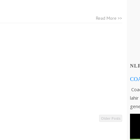
Read More >>
NL
CO
Coac
lahi
gene
Older Posts