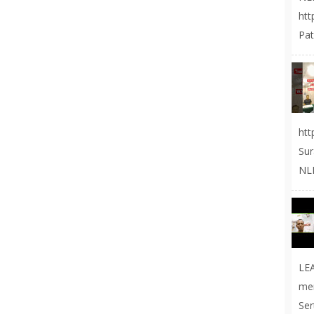
ht
Pat
ht
Sur
NLP
LE
me
Ser