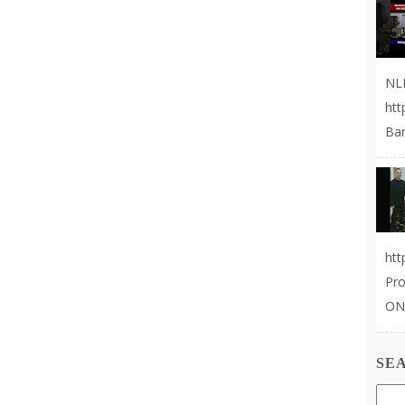
NL
ht
Ban
ht
Pr
ON
SE