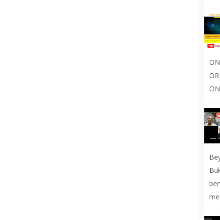
ON
OR
ONL
Be
Buk
be
men