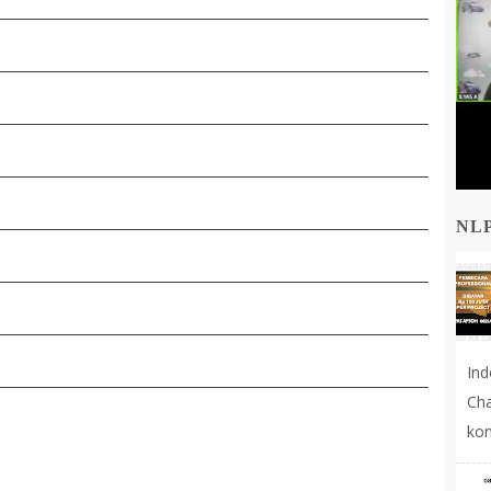
NL
In
Cha
kon