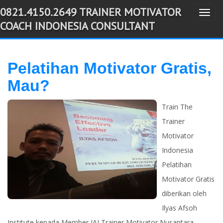
0821.4150.2649 TRAINER MOTIVATOR
T
-->
COACH INDONESIA CONSULTANT
o
g
g
Pelatihan Motivator Gratis,
l
Mau?
e
n
Train The
a
Trainer
v
Motivator
i
g
Indonesia
a
Pelatihan
t
Motivator Gratis
i
diberikan oleh
o
Ilyas Afsoh
n
Institute kepada Member IAI Trainer Motivator Nusantara