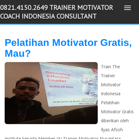
0821.4150.2649 TRAINER MOTIVATOR
T
-->
COACH INDONESIA CONSULTANT
o
g
g
Pelatihan Motivator Gratis,
l
Mau?
e
n
Train The
a
Trainer
v
Motivator
i
g
Indonesia
a
Pelatihan
t
Motivator Gratis
i
diberikan oleh
o
Ilyas Afsoh
n
Institute kepada Member IAI Trainer Motivator Nusantara