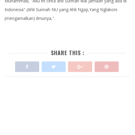
Muhammad, "Aku ini cinta ahli Sunnah wal Jamaah yang ada di
Indonesia" (Ahli Sunnah NU yang Ahli Ngaji,Yang Nglakoni
(mengamalkan) ilmunya,''.
SHARE THIS :