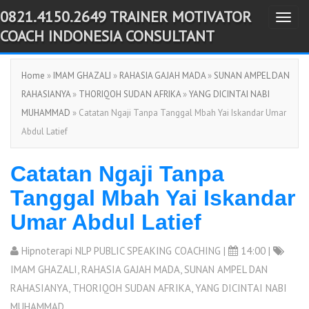
0821.4150.2649 TRAINER MOTIVATOR
T
-->
COACH INDONESIA CONSULTANT
o
g
Home
»
IMAM GHAZALI
»
RAHASIA GAJAH MADA
»
SUNAN AMPEL DAN
g
RAHASIANYA
»
THORIQOH SUDAN AFRIKA
»
YANG DICINTAI NABI
l
MUHAMMAD
» Catatan Ngaji Tanpa Tanggal Mbah Yai Iskandar Umar
e
Abdul Latief
n
a
Catatan Ngaji Tanpa
v
i
Tanggal Mbah Yai Iskandar
g
Umar Abdul Latief
a
t
Hipnoterapi NLP PUBLIC SPEAKING COACHING
|
14:00 |
i
IMAM GHAZALI
,
RAHASIA GAJAH MADA
,
SUNAN AMPEL DAN
o
RAHASIANYA
,
THORIQOH SUDAN AFRIKA
,
YANG DICINTAI NABI
n
MUHAMMAD