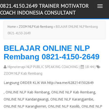
0821.4150.2649 TRAINER MOTIVATOR
T
-->
COACH INDONESIA CONSULTANT
o
g
Home
»
ZOOM NLP Kab Rembang
» BELAJAR ONLINE NLP Rembang
g
0821-4150-2649
l
e
BELAJAR ONLINE NLP
n
a
Rembang 0821-4150-2649
v
i
Hipnoterapi NLP PUBLIC SPEAKING COACHING
|
18:44 |
g
ZOOM NLP Kab Rembang
a
Langsung ORDER KLIK WA http://wa.me/6282141502649
t
, ONLINE NLP Kab Rembang, ONLINE NLP Kab Rembang,
i
ONLINE NLP Kandangwangi, ONLINE NLP Karangjambe,
o
n
ONLINE NLP Karangkemiri, ONLINE NLP Kasilib, ONLINE NLP