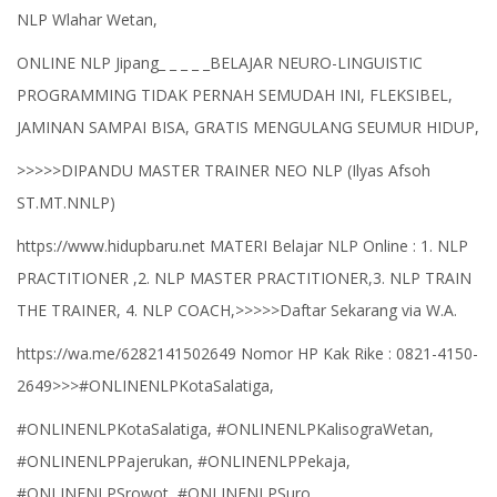
NLP Wlahar Wetan,
ONLINE NLP Jipang_ _ _ _ _BELAJAR NEURO-LINGUISTIC
PROGRAMMING TIDAK PERNAH SEMUDAH INI, FLEKSIBEL,
JAMINAN SAMPAI BISA, GRATIS MENGULANG SEUMUR HIDUP,
>>>>>DIPANDU MASTER TRAINER NEO NLP (Ilyas Afsoh
ST.MT.NNLP)
https://www.hidupbaru.net MATERI Belajar NLP Online : 1. NLP
PRACTITIONER ,2. NLP MASTER PRACTITIONER,3. NLP TRAIN
THE TRAINER, 4. NLP COACH,>>>>>Daftar Sekarang via W.A.
https://wa.me/6282141502649 Nomor HP Kak Rike : 0821-4150-
2649>>>#ONLINENLPKotaSalatiga,
#ONLINENLPKotaSalatiga, #ONLINENLPKalisograWetan,
#ONLINENLPPajerukan, #ONLINENLPPekaja,
#ONLINENLPSrowot, #ONLINENLPSuro,