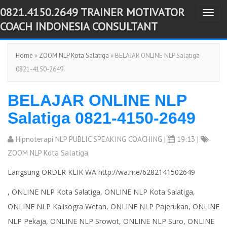
0821.4150.2649 TRAINER MOTIVATOR
T
-->
COACH INDONESIA CONSULTANT
o
g
Home
»
ZOOM NLP Kota Salatiga
» BELAJAR ONLINE NLP Salatiga
g
0821-4150-2649
l
e
BELAJAR ONLINE NLP
n
a
Salatiga 0821-4150-2649
v
i
Hipnoterapi NLP PUBLIC SPEAKING COACHING
|
19:13 |
g
ZOOM NLP Kota Salatiga
a
Langsung ORDER KLIK WA http://wa.me/6282141502649
t
, ONLINE NLP Kota Salatiga, ONLINE NLP Kota Salatiga,
i
ONLINE NLP Kalisogra Wetan, ONLINE NLP Pajerukan, ONLINE
o
n
NLP Pekaja, ONLINE NLP Srowot, ONLINE NLP Suro, ONLINE