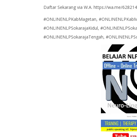
Daftar Sekarang via W.A. https://wa.me/6282
#ONLINENLPKabMagetan, #ONLINENLPKabM
#ONLINENLPSokarajaKidul, #ONLINENLPSoka
#ONLINENLPSokarajaTengah, #ONLINENLPSo