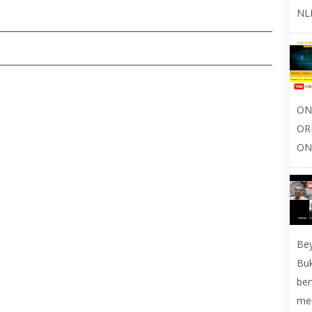
NLP
ON
OR
ONL
Be
Buk
be
men