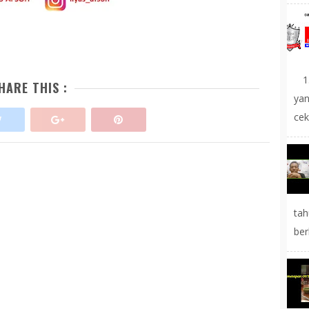
1.
HARE THIS :
yan
cek
tah
ber