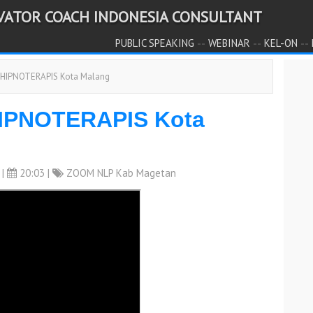
IVATOR COACH INDONESIA CONSULTANT
--
--
--
PUBLIC SPEAKING
WEBINAR
KEL-ON
 HIPNOTERAPIS Kota Malang
IPNOTERAPIS Kota
|
20:03 |
ZOOM NLP Kab Magetan