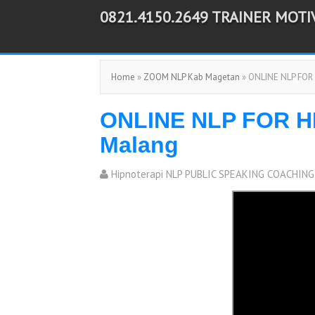
0821.4150.2649 TRAINER MOT
-->
Home
»
ZOOM NLP Kab Magetan
» ONLINE NLP FOR
ONLINE NLP FOR H
Malang
Hipnoterapi NLP PUBLIC SPEAKING COACHING