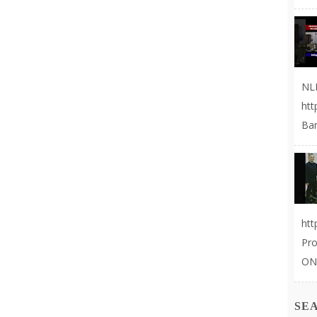
NL
ht
Ban
ht
Pr
ON
SE