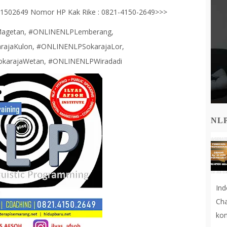
141502649 Nomor HP Kak Rike : 0821-4150-2649>>>
agetan, #ONLINENLPLemberang,
rajaKulon, #ONLINENLPSokarajaLor,
karajaWetan, #ONLINENLPWiradadi
NL
In
Cha
kon