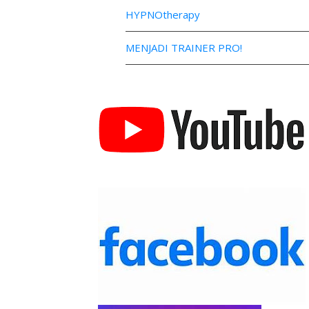
HYPNOtherapy
MENJADI TRAINER PRO!