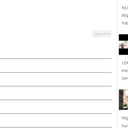
NL
ht
Pat
Older Post
LE
me
Ser
ht
Sur