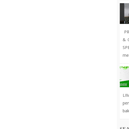
PR
& 
SP
mer
LIM
pe
bak
SE