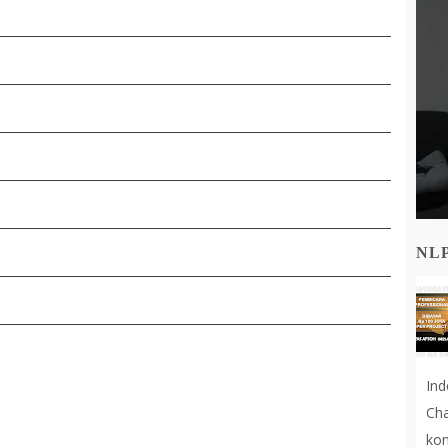
NL
In
Cha
kon