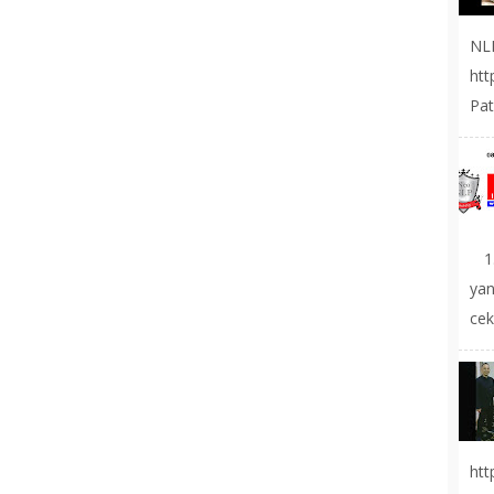
NL
ht
Pat
1.
yan
cek
ht