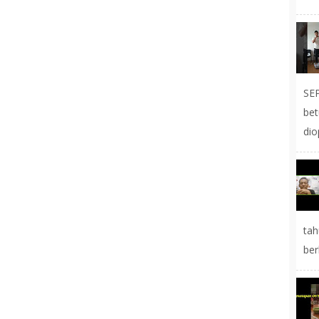
SE
be
dio
tah
ber