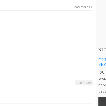
Read More >>
NL
DUI
SE
DUI
WAKT
Older Posts
bebe
dira