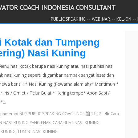
IVATOR COACH INDONESIA CONSULTANT
--
--
--
PUBLIC SPEAKING
WEBINAR
KEL-ON
si Kotak dan Tumpeng
ring) Nasi Kuning
enu nasi kotak berupa nasi kuning atau nasi putihIsi nasi
ak nasi kuning seperti di gambar nampak sangat lezat dan
imewa berisi : * Nasi Kuning (Pewarna alamiah)* Mentimun *
r Iris / Omlet / Telur Bulat * Kering tempe* Abon Sapi /
*...
ipnoterapi NLP PUBLIC SPEAKING COACHING
|
11:42 |
Cara
IN NASI KUNING YANG ENAK
,
CARA BUAT NASI KUNING
 KUNING
,
TUMINI NASI KUNING