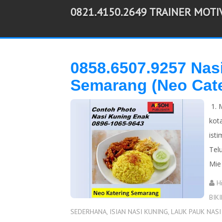
0821.4150.2649 TRAINER MOT
-->
0858.6507.9257 Na
Semarang (Neo Cate
1. M
kot
ist
Telu
Mie 
H
BIK
SEDERHANA
,
ISIAN NASI KUNING
,
LAUK PAUK NASI