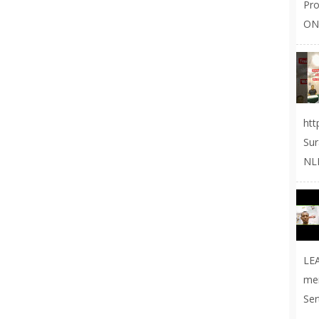
Pr
ON
ht
Sur
NLP
LE
me
Ser