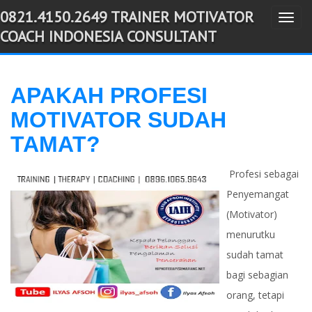
0821.4150.2649 TRAINER MOTIVATOR
T
-->
COACH INDONESIA CONSULTANT
o
g
g
APAKAH PROFESI
l
MOTIVATOR SUDAH
e
n
TAMAT?
a
v
Profesi sebagai
i
Penyemangat
g
(Motivator)
a
menurutku
t
sudah tamat
i
bagi sebagian
o
orang, tetapi
n