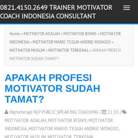
0821.4150.2649 TRAINER MOTIVATOR
T
-->
COACH INDONESIA CONSULTANT
o
g
Home
»
MOTIVATOR ADALAH
»
MOTIVATOR BISNIS
»
MOTIVATOR
g
INDONESIA
»
MOTIVATOR MARIO TEGUH ANDRIE WONGSO
»
l
MOTIVATOR MUSLIM
»
MOTIVATOR TERKENAL
» APAKAH PROFESI
e
MOTIVATOR SUDAH TAMAT?
n
a
APAKAH PROFESI
v
i
MOTIVATOR SUDAH
g
TAMAT?
a
t
Hipnoterapi NLP PUBLIC SPEAKING COACHING
|
11:35 |
i
MOTIVATOR ADALAH
,
MOTIVATOR BISNIS
,
MOTIVATOR
o
INDONESIA
,
MOTIVATOR MARIO TEGUH ANDRIE WONGSO
,
n
MOTIVATOR MUSLIM
,
MOTIVATOR TERKENAL