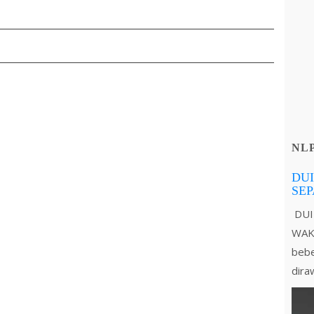
NL
DUI
SE
DUI
WAKT
bebe
dira