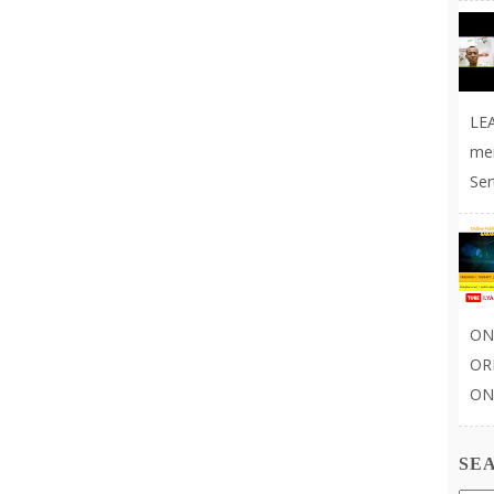
LE
me
Ser
ON
OR
ONL
SE