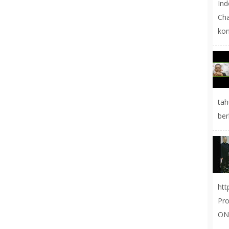
In
Cha
kon
tah
ber
ht
Pr
ON