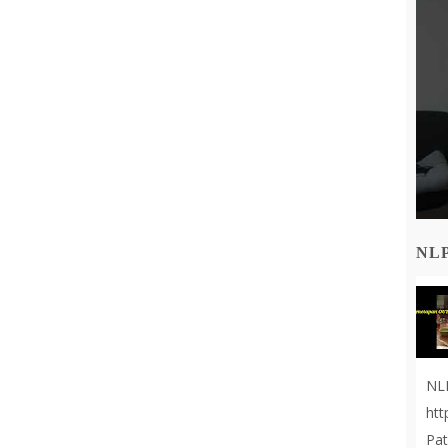
NL
NL
ht
Pat