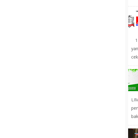
1.
yan
cek
LIM
pe
bak