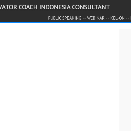
IVATOR COACH INDONESIA CONSULTANT
--
--
--
PUBLIC SPEAKING
WEBINAR
KEL-ON