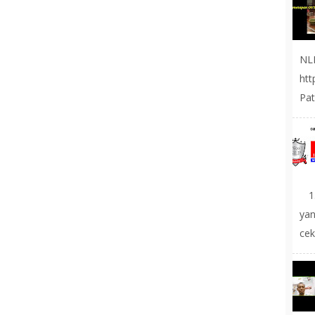
NL
ht
Pat
1.
yan
cek