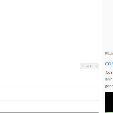
NL
CO
Older Posts
Coac
lahi
gene