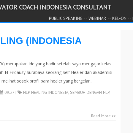
IVATOR COACH INDONESIA CONSULTANT
--
--
--
PUBLIC SPEAKING
WEBINAR
KEL-ON
LING (INDONESIA
merupakan ide yang hadir setelah saya mengajar kelas
h El-Firdausy Surabaya seorang Self Healer dan akademisi
 melihat sosok profil para healer yang bergelar...
09:37 |
NLP HEALING INDONESIA
,
SEMBUH DENGAN NLP
,
Read More >>