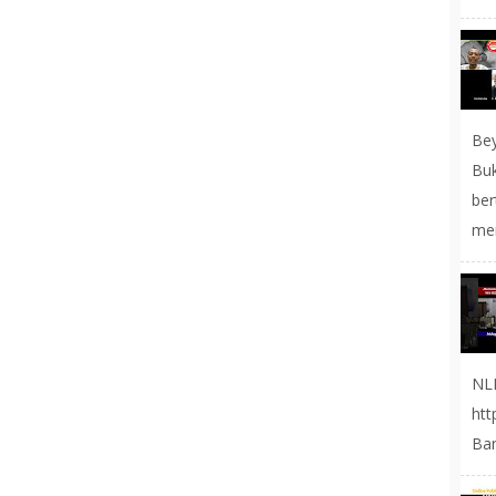
Be
Buk
be
men
NL
ht
Ban