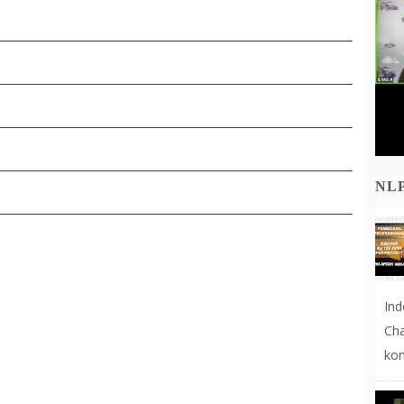
NL
In
Cha
kon