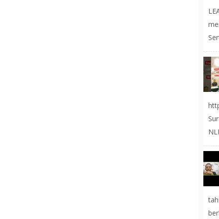
LE
me
Ser
ht
Sur
NLP
tah
ber