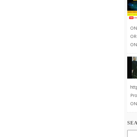
ON
OR
ONL
ht
Pr
ON
SE