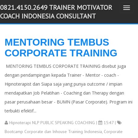
0821.4150.2649 TRAINER MOTIVATOR
T
-->
COACH INDONESIA CONSULTANT
o
g
g
MENTORING TEMBUS
l
CORPORATE TRAINING
e
n
MENTORING TEMBUS CORPORATE TRAINING disebut juga
a
dengan pendampingan kepada Trainer - Mentor - coach -
v
Hipnoterapist dan Siapa saja yang punya outcome / impian
i
g
mendapatkan Job Pelatihan - Coaching dan Therapy dengan
a
pasar perusahaan besar - BUMN (Pasar Corporate). Program ini
t
terbukti efektif...
i
Hipnoterapi NLP PUBLIC SPEAKING COACHING
|
15:47 |
o
Bootcamp Corporate dan Inhouse Training Indonesia
,
Corporate
n