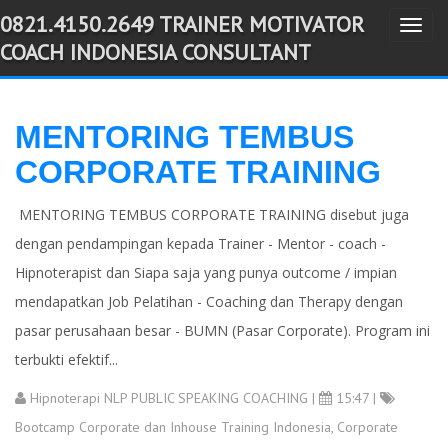
0821.4150.2649 TRAINER MOTIVATOR
T
-->
COACH INDONESIA CONSULTANT
o
g
g
MENTORING TEMBUS
l
CORPORATE TRAINING
e
n
MENTORING TEMBUS CORPORATE TRAINING disebut juga
a
dengan pendampingan kepada Trainer - Mentor - coach -
v
Hipnoterapist dan Siapa saja yang punya outcome / impian
i
g
mendapatkan Job Pelatihan - Coaching dan Therapy dengan
a
pasar perusahaan besar - BUMN (Pasar Corporate). Program ini
t
terbukti efektif...
i
Hipnoterapi NLP PUBLIC SPEAKING COACHING
|
15:47 |
o
Bootcamp Corporate dan Inhouse Training Indonesia
,
Corporate
n