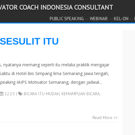
IVATOR COACH INDONESIA CONSULTANT
--
--
--
PUBLIC SPEAKING
WEBINAR
KEL-ON
SESULIT ITU
ess, nyatanya memang seperti itu melalui praktik mengajar
p Sabtu di Hotel ibis Simpang lima Semarang Jawa tengah,
peaking IAIPS Motivator Semarang, dengan jadwal...
12:25 |
BICARA ITU MUDAH
,
KEMAMPUAN BICARA
,
Read More >>