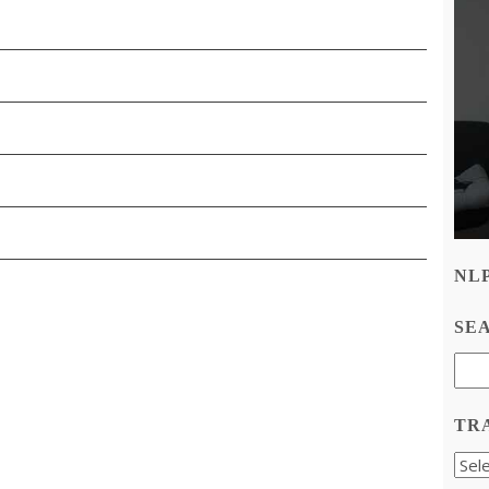
NL
SE
TR