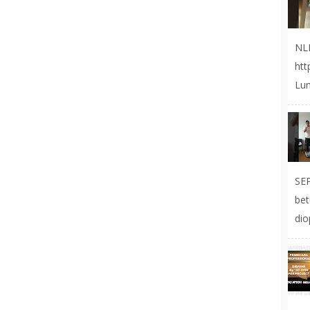
NL
ht
Lum
SE
be
dio