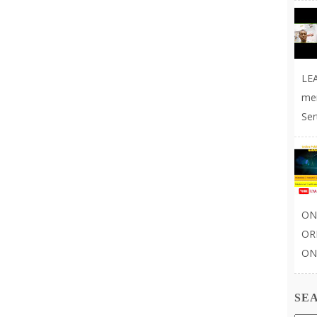
LE
me
Ser
ON
OR
ONL
SE