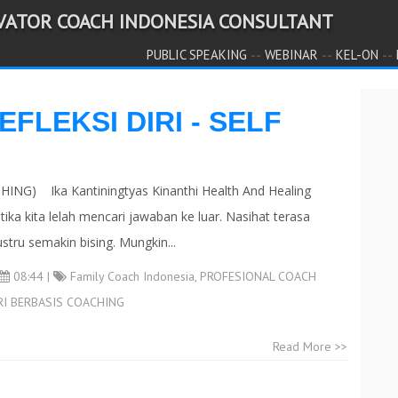
IVATOR COACH INDONESIA CONSULTANT
--
--
--
PUBLIC SPEAKING
WEBINAR
KEL-ON
EFLEKSI DIRI - SELF
ING) Ika Kantiningtyas Kinanthi Health And Healing
ka kita lelah mencari jawaban ke luar. Nasihat terasa
ustru semakin bising. Mungkin...
08:44 |
Family Coach Indonesia
,
PROFESIONAL COACH
I BERBASIS COACHING
Read More >>