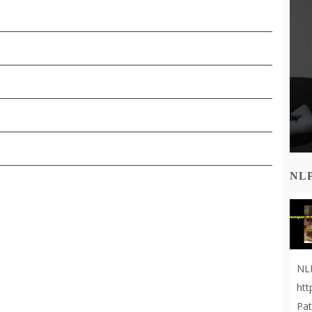
NL
NL
ht
Pat