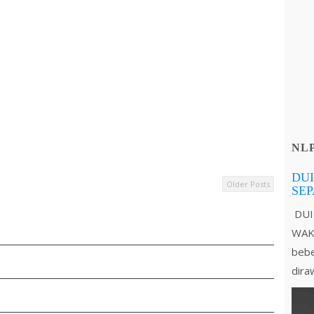
NL
DUI
Older Posts
SE
DUI
WAKT
bebe
dira