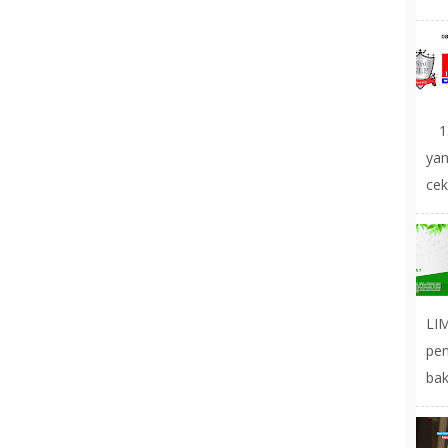
1.
yan
cek
LIM
pe
bak