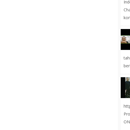
In
Cha
kon
tah
ber
ht
Pr
ON