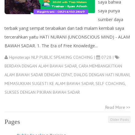
saya bahwa
saya punya
sumber daya
terbaik yang sempat terabaikan dan tadi malam kembali saya
tercerahkan yaitu HATI NURANI (UNCONSCIOUS MIND) - ALAM
BAWAH SADAR. 1. The Era of Free Knowledge...
Hipnoterapi NLP PUBLIC SPEAKING COACHING
|
07:28 |
BERDAYA DENGAN ALAM BAWAH SADAR
,
CARA MEMBANGKITKAN
ALAM BAWAH SADAR DENGAN CEPAT
,
DIALOG DENGAN HATI NURANI
,
MEMASUKKAN SUGESTI KE ALAM BAWAH SADAR
,
SELF COACHING
,
SUKSES DENGAN PIKIRAN BAWAH SADAR
Read More >>
Older Posts
Pages