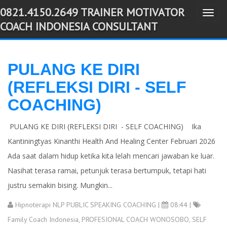
0821.4150.2649 TRAINER MOTIVATOR
T
-->
COACH INDONESIA CONSULTANT
o
g
g
PULANG KE DIRI
l
(REFLEKSI DIRI - SELF
e
n
COACHING)
a
v
PULANG KE DIRI (REFLEKSI DIRI - SELF COACHING) Ika
i
Kantiningtyas Kinanthi Health And Healing Center Februari 2026
g
Ada saat dalam hidup ketika kita lelah mencari jawaban ke luar.
a
Nasihat terasa ramai, petunjuk terasa bertumpuk, tetapi hati
t
justru semakin bising. Mungkin...
i
Hipnoterapi NLP PUBLIC SPEAKING COACHING
|
08:44 |
o
Family Coach Indonesia
,
PROFESIONAL COACH WONOSOBO
,
SELF
n