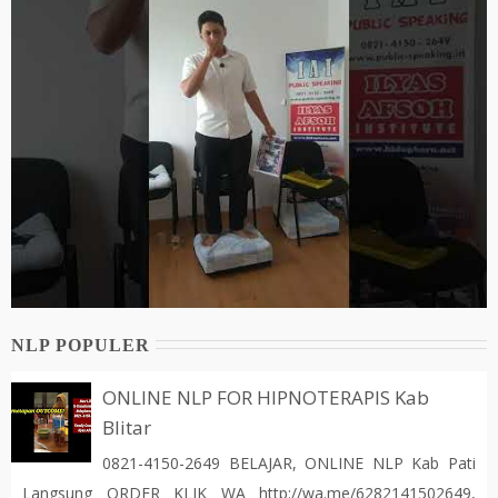
NLP POPULER
ONLINE NLP FOR HIPNOTERAPIS Kab
Blitar
0821-4150-2649 BELAJAR, ONLINE NLP Kab Pati
Langsung ORDER KLIK WA http://wa.me/6282141502649,