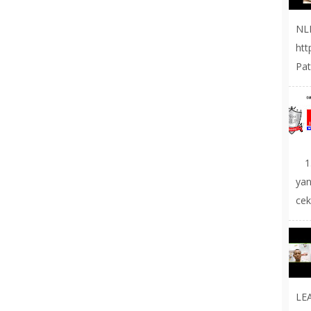
NL
ht
Pat
1.
yan
cek
LE