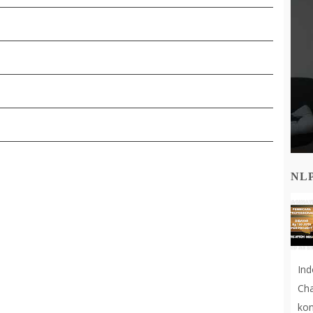
NL
In
Cha
kon