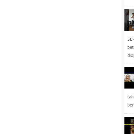
SE
be
dio
tah
ber