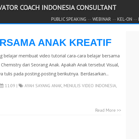
IVATOR COACH INDONESIA CONSULTANT
--
--
--
PUBLIC SPEAKING
WEBINAR
KEL-ON
RSAMA ANAK KREATIF
 belajar membuat video tutorial cara-cara belajar bersama
n Chemistry dari Seorang Anak. Apakah Anak tersebut Visual,
ya tulis pada posting-posting berikutnya. Berdasarkan...
11:09 |
AYAH SAYANG ANAK
,
MENULIS VIDEO INDONESIA
,
Read More >>