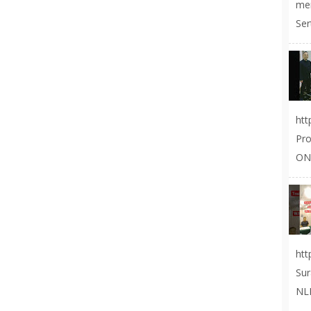
me
Ser
ht
Pr
ON
ht
Sur
NLP