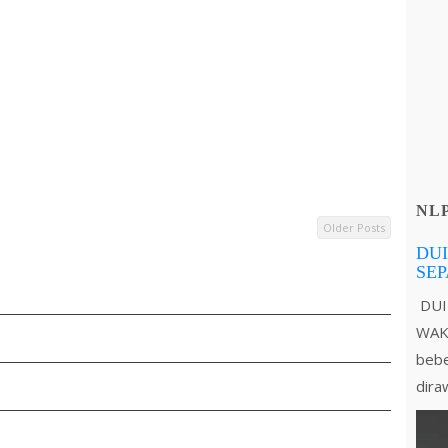
NL
Older Posts
DUI
SE
DUI
WAKT
bebe
dira