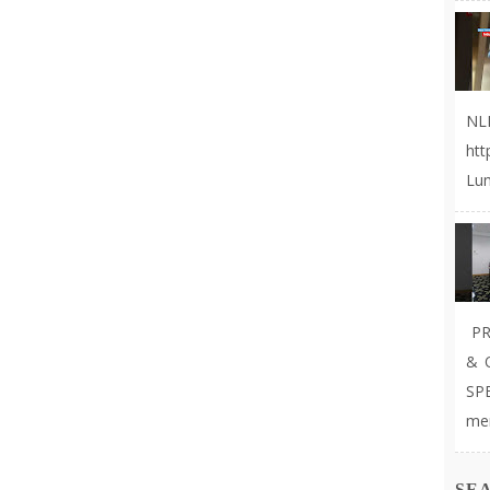
NL
ht
Lum
PR
& 
SP
mer
SE