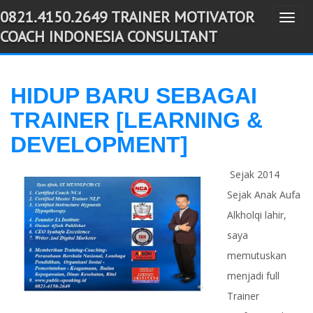
0821.4150.2649 TRAINER MOTIVATOR
T
-->
COACH INDONESIA CONSULTANT
o
g
g
HIDUP BARU SEBAGAI
l
TRAINER [LEARNING &
e
n
DEVELOPMENT]
a
v
Sejak 2014
i
Sejak Anak Aufa
g
Alkholqi lahir,
a
saya
t
memutuskan
i
menjadi full
o
Trainer
n