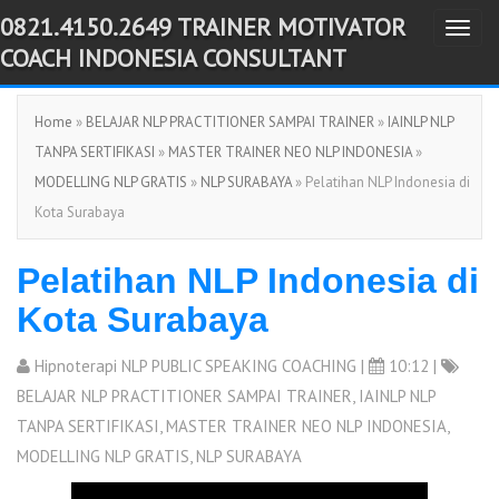
0821.4150.2649 TRAINER MOTIVATOR
T
-->
COACH INDONESIA CONSULTANT
o
g
Home
»
BELAJAR NLP PRACTITIONER SAMPAI TRAINER
»
IAINLP NLP
g
TANPA SERTIFIKASI
»
MASTER TRAINER NEO NLP INDONESIA
»
l
MODELLING NLP GRATIS
»
NLP SURABAYA
» Pelatihan NLP Indonesia di
e
Kota Surabaya
n
a
Pelatihan NLP Indonesia di
v
i
Kota Surabaya
g
a
Hipnoterapi NLP PUBLIC SPEAKING COACHING
|
10:12 |
t
BELAJAR NLP PRACTITIONER SAMPAI TRAINER
,
IAINLP NLP
i
TANPA SERTIFIKASI
,
MASTER TRAINER NEO NLP INDONESIA
,
o
MODELLING NLP GRATIS
,
NLP SURABAYA
n