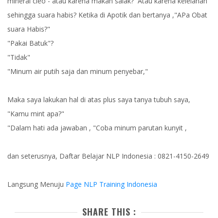
mineral cleo - atau karena makan salak? Atau karena kelelahan
sehingga suara habis? Ketika di Apotik dan bertanya ,"APa Obat
suara Habis?"
"Pakai Batuk"?
"Tidak"
"Minum air putih saja dan minum penyebar,"
Maka saya lakukan hal di atas plus saya tanya tubuh saya,
"Kamu mint apa?"
"Dalam hati ada jawaban , "Coba minum parutan kunyit ,
dan seterusnya, Daftar Belajar NLP Indonesia : 0821-4150-2649
Langsung Menuju
Page NLP Training Indonesia
SHARE THIS :