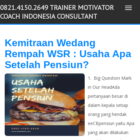
0821.4150.2649 TRAINER MOTIVATOR
T
-->
COACH INDONESIA CONSULTANT
o
g
g
Kemitraan Wedang
l
Rempah WSR : Usaha Apa
e
n
Setelah Pensiun?
a
v
1. Big Question Mark
i
in Our HeadAda
g
pertanyaan besar di
a
dalam kepala setiap
t
orang yang hendak
i
eeCBpensiun yaitu Apa
o
yang akan dilakukan
n