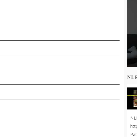
NL
NL
ht
Pat