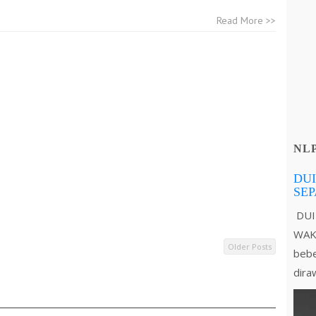
Read More >>
NL
DUI
SE
DUI
WAKT
Older Posts
bebe
dira