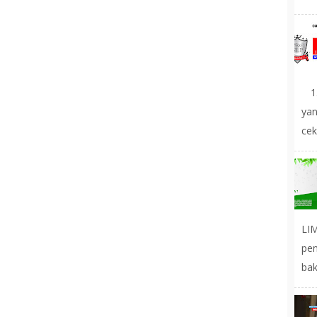
1.
yan
cek
LIM
pe
bak