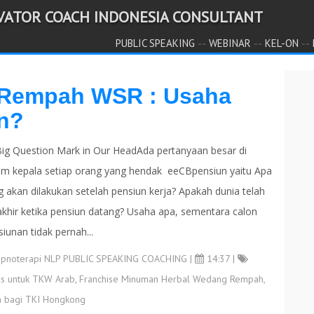
IVATOR COACH INDONESIA CONSULTANT
--
--
--
PUBLIC SPEAKING
WEBINAR
KEL-ON
 Rempah WSR : Usaha
n?
Big Question Mark in Our HeadAda pertanyaan besar di
am kepala setiap orang yang hendak eeCBpensiun yaitu Apa
g akan dilakukan setelah pensiun kerja? Apakah dunia telah
akhir ketika pensiun datang? Usaha apa, sementara calon
iunan tidak pernah...
ipnoterapi NLP PUBLIC SPEAKING COACHING
|
14:37 |
is untuk TKW Arab
,
Franchise Minuman Herbal Wedang Rempah
,
 bagi TKI Hongkong