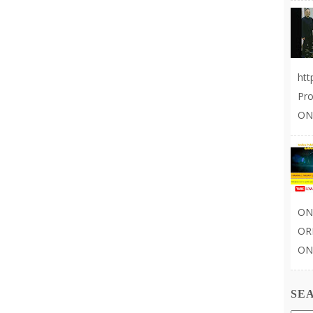
ht
Pr
ON
ON
OR
ONL
SE