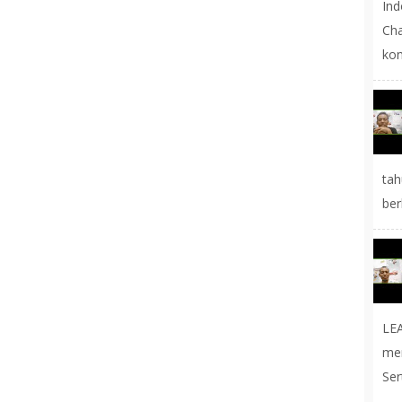
In
Cha
kon
tah
ber
LE
me
Ser