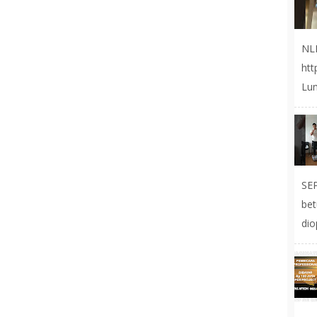
NL
ht
Lum
SE
be
dio