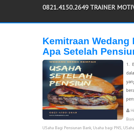
0821.4150.2649 TRAINER MOT
-->
Kemitraan Wedang
Apa Setelah Pensiu
1. 
dal
yan
ber
pens
H
Bisn
USaha Bagi Pensiunan Bank
,
Usaha bagi PNS
,
USaha