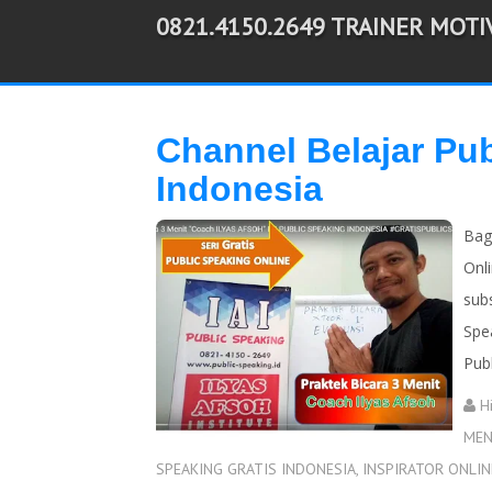
0821.4150.2649 TRAINER MOT
-->
Channel Belajar Pub
Indonesia
Bagi
Onl
sub
Spe
Publ
H
MEN
SPEAKING GRATIS INDONESIA
,
INSPIRATOR ONLIN