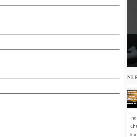
NL
In
Cha
kon