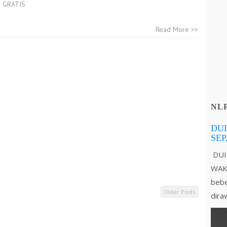
 GRATIS
Read More >>
NL
DUI
SE
DUI
WAKT
bebe
Older Posts
dira