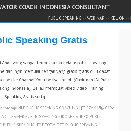
IVATOR COACH INDONESIA CONSULTANT
--
--
--
PUBLIC SPEAKING
WEBINAR
KEL-ON
lic Speaking Gratis
 Anda yang sangat tertarik untuk belajar public speaking
ine dan ingin memulai dengan yang gratis gratis dulu dapat
scribes ke Channel Youtube ilyas afsoh (Chairman IAI Public
aking Indonesia). Beliau membuat video-video Training
ic Speaking Gratis setiap...
ipnoterapi NLP PUBLIC SPEAKING COACHING
|
07:46 |
CARA
JADI TRAINER PUBLIC SPEAKING INDONESIA
,
INFO PUBLIC
E PUBLIC SPEAKING
,
TOT TOTM TTT PUBLIC SPEAKING