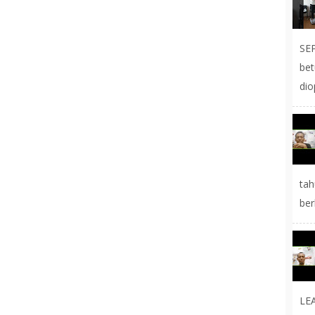
SE
be
dio
tah
ber
LE