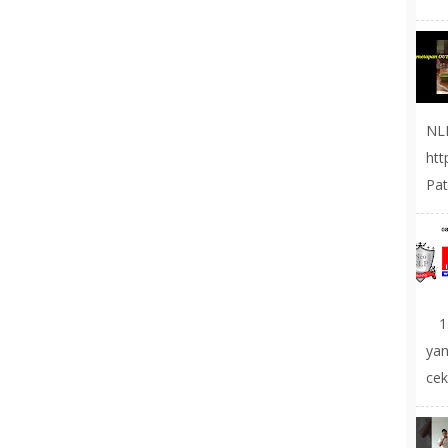
NL
ht
Pat
1.
yan
cek