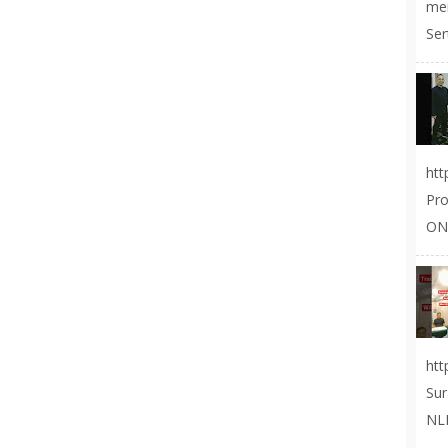
me
Ser
ht
Pr
ON
ht
Sur
NLP