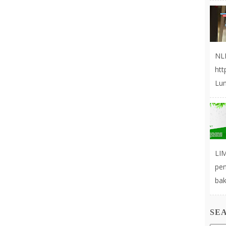
NL
ht
Lum
LIM
pe
bak
SE