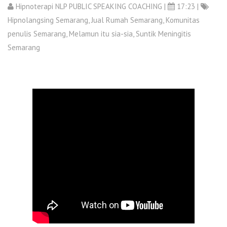
Hipnoterapi NLP PUBLIC SPEAKING COACHING
|
17:23 |
Hipnolangsing Semarang
,
Jual Rumah Semarang
,
Komunitas
penulis Semarang
,
Melamun itu sia-sia
,
Suntik Meningitis
Semarang