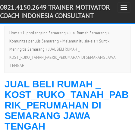
0821.4150.2649 TRAINER MOTIVATOR
T
-->
COACH INDONESIA CONSULTANT
o
g
Home
»
Hipnolangsing Semarang
»
Jual Rumah Semarang
»
g
Komunitas penulis Semarang
»
Melamun itu sia-sia
»
Suntik
l
Meningitis Semarang
» JUAL BELI RUMAH _
e
KOST_RUKO_TANAH_PABRIK_PERUMAHAN DI SEMARANG JAWA
n
TENGAH
a
v
JUAL BELI RUMAH _
i
g
KOST_RUKO_TANAH_PAB
a
RIK_PERUMAHAN DI
t
SEMARANG JAWA
i
o
TENGAH
n